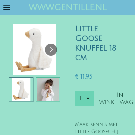
www.gentille.nl
Ga
direct
naar
Little
de
hoofdinhoud
Goose
knuffel 18
cm
€ 11,95
In
winkelwag
Maak kennis met
Little Goose! Hij