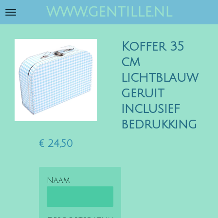
www.gentille.nl
Ga
direct
naar
Koffer 35
de
hoofdinhoud
cm
lichtblauw
geruit
inclusief
bedrukking
€ 24,50
Naam