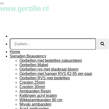
Ga
www.gentille.nl
direct
naar
de
hoofdinhoud
Home
Sieraden Beaugency
Oorbellen met bedeltjes natuursteen
Oorbellen Mabel
Oorbellen rvs met glaskraal bloem
Oorbellen met hanger RVS €2,95 per paar
Oorbellen RVS met bedeltjes
Creolen 25mm
Creolen 30mm
Armbanden Resin
Kettingen acryl kralen
Wikkelarmbanden 90 cm
Miyuki armbanden
Acryl armbanden