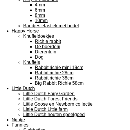
4mm
6mm
8mm
10mm
Bandjes elastiek met bedel
Happy Horse
Knuffeldoekjes
Richie rabbit
De boerderij
Dierentuin
Dog
Knuffels
Rabbit richie mini 19cm
Rabbit richie 28cm
Rabbit richie 38cm
Big Rabbit Richie 58cm
Little Dutch
Little Dutch Fairy Garden
Little Dutch Forest Friends
Little Goose en Newborn collectie
Little Dutch Little farm
Little Dutch houten speelgoed
Nijntje
Funnies