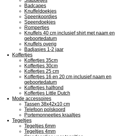
Slabbetjes
Badcapes
Knuffeldoekjes
Speenkoordjes
Speendoekjes
Rompertjes
Knuffels 40 cm inclusief shirt met naam en
geboortedatum
Knuffels overig
Badjasjes 1-2 jaar
Koffertjes
Koffertjes 35cm
Koffertjes 30cm
Koffertjes 25 cm
Koffertjes 16 en 20 cm inclusief naam en
geboortedatum
Koffertjes halfrond
Koffertjes Little Dutch
Mode accessoires
Tassen 38x42x10 cm
Telefoon polskoord
Portemonneetjes kraaltjes
Tegeltjes
Tegeltjes 6mm
Tegeltjes 4mm