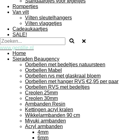
Standaardjes voor tegeltjes
Rompertjes
Van vilt
Vilten sleutelhangers
Vilten vlaggetjes
Cadeaukaartjes
SALE!
www.gentille.nl
Home
Sieraden Beaugency
Oorbellen met bedeltjes natuursteen
Oorbellen Mabel
Oorbellen rvs met glaskraal bloem
Oorbellen met hanger RVS €2,95 per paar
Oorbellen RVS met bedeltjes
Creolen 25mm
Creolen 30mm
Armbanden Resin
Kettingen acryl kralen
Wikkelarmbanden 90 cm
Miyuki armbanden
Acryl armbanden
4mm
6mm