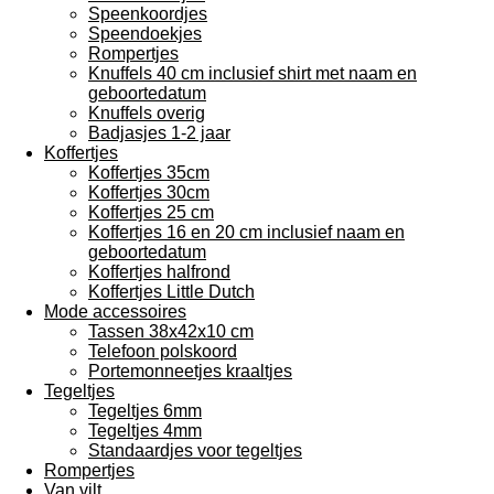
Speenkoordjes
Speendoekjes
Rompertjes
Knuffels 40 cm inclusief shirt met naam en
geboortedatum
Knuffels overig
Badjasjes 1-2 jaar
Koffertjes
Koffertjes 35cm
Koffertjes 30cm
Koffertjes 25 cm
Koffertjes 16 en 20 cm inclusief naam en
geboortedatum
Koffertjes halfrond
Koffertjes Little Dutch
Mode accessoires
Tassen 38x42x10 cm
Telefoon polskoord
Portemonneetjes kraaltjes
Tegeltjes
Tegeltjes 6mm
Tegeltjes 4mm
Standaardjes voor tegeltjes
Rompertjes
Van vilt