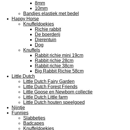
8mm
10mm
Bandjes elastiek met bedel
Happy Horse
Knuffeldoekjes
Richie rabbit
De boerderij
Dierentuin
Dog
Knuffels
Rabbit richie mini 19cm
Rabbit richie 28cm
Rabbit richie 38cm
Big Rabbit Richie 58cm
Little Dutch
Little Dutch Fairy Garden
Little Dutch Forest Friends
Little Goose en Newborn collectie
Little Dutch Little farm
Little Dutch houten speelgoed
Nijntje
Funnies
Slabbetjes
Badcapes
Knuffeldoekjes