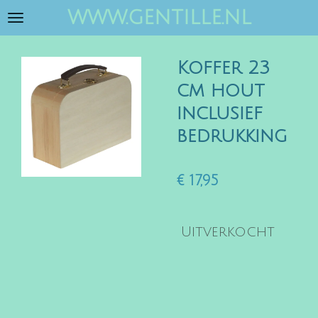
www.gentille.nl
Ga
direct
naar
Koffer 23
de
hoofdinhoud
cm hout
inclusief
bedrukking
€ 17,95
Uitverkocht