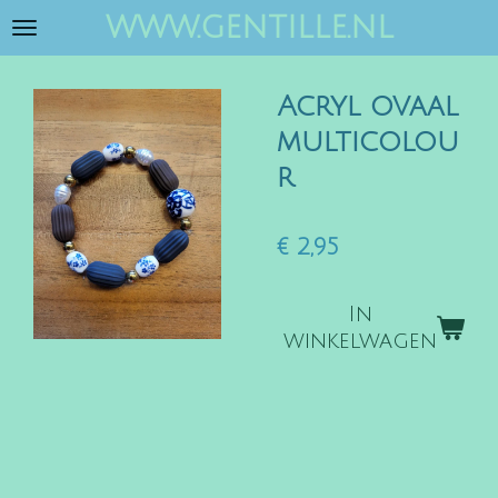
www.gentille.nl
Ga
direct
naar
Acryl ovaal
de
hoofdinhoud
multicolou
r
€ 2,95
In
winkelwagen