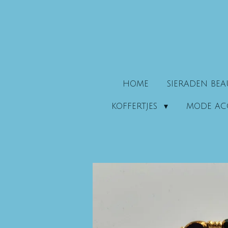
Ga
direct
naar
de
hoofdinhoud
HOME
SIERADEN BE
KOFFERTJES
MODE AC