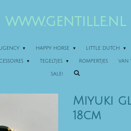
www.gentille.nl
AUGENCY
HAPPY HORSE
LITTLE DUTCH
CESSOIRES
TEGELTJES
ROMPERTJES
VAN 
SALE!
Miyuki g
18cm