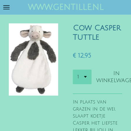
www.gentille.nl
Ga
direct
naar
Cow Casper
de
hoofdinhoud
Tuttle
€ 12,95
In
winkelwag
In plaats van
grazen in de wei,
slaapt koetje
Casper het liefste
lekker bij jou in