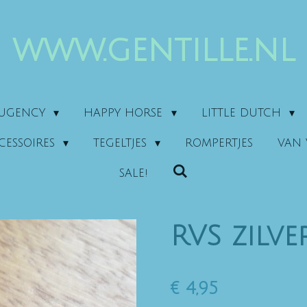
www.gentille.nl
AUGENCY
HAPPY HORSE
LITTLE DUTCH
CESSOIRES
TEGELTJES
ROMPERTJES
VAN 
SALE!
RVS zilve
€ 4,95