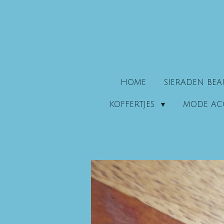
Ga
direct
naar
de
hoofdinhoud
HOME
SIERADEN BE
KOFFERTJES
MODE AC