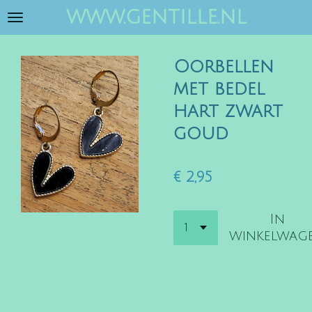
www.gentille.nl
Ga
direct
naar
Oorbellen
de
hoofdinhoud
met bedel
hart zwart
goud
€ 2,95
In
winkelwag