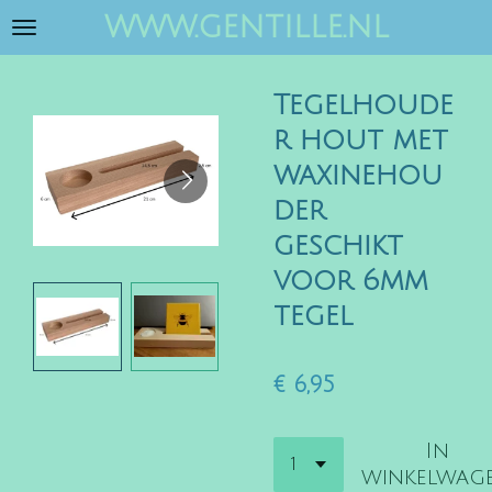
www.gentille.nl
Ga
direct
naar
Tegelhoude
de
hoofdinhoud
r hout met
waxinehou
der
geschikt
voor 6mm
tegel
€ 6,95
In
winkelwag