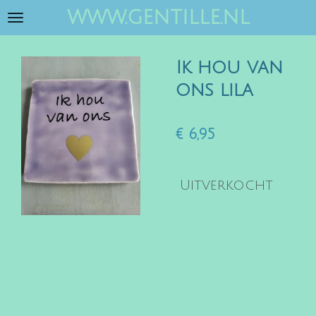
www.gentille.nl
Ga
direct
naar
Ik hou van
de
hoofdinhoud
ons lila
€ 6,95
Uitverkocht