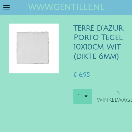
www.gentille.nl
Ga
direct
naar
Terre d’Azur
de
hoofdinhoud
Porto Tegel
10x10cm Wit
(dikte 6mm)
€ 6,95
In
winkelwag