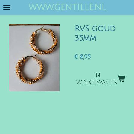
www.gentille.nl
Ga
direct
naar
RVS goud
de
hoofdinhoud
35mm
€ 8,95
In
winkelwagen