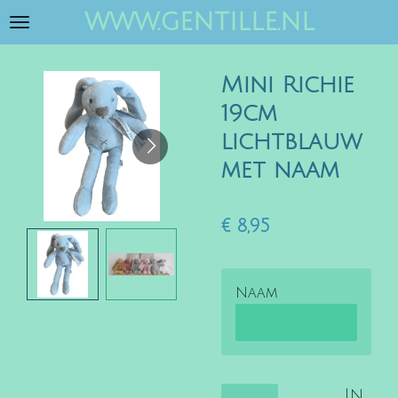
www.gentille.nl
Ga
direct
naar
Mini Richie
de
hoofdinhoud
19cm
lichtblauw
met naam
€ 8,95
Naam
In