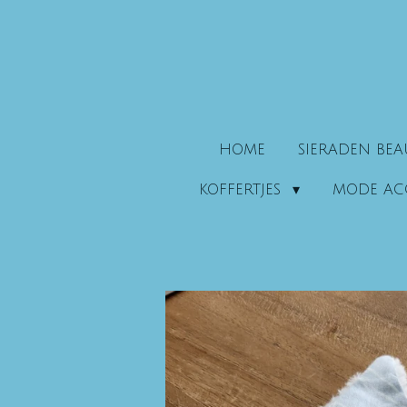
Ga
direct
naar
de
hoofdinhoud
HOME
SIERADEN BE
KOFFERTJES
MODE AC