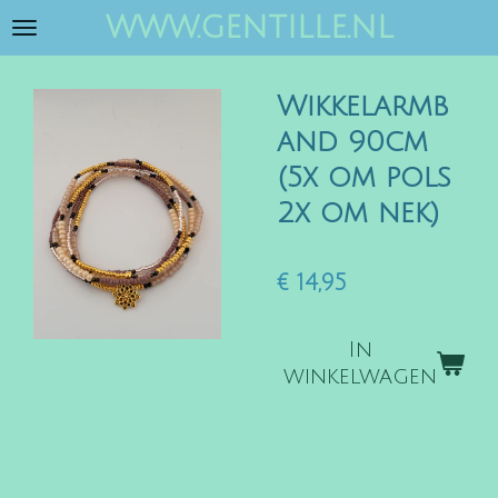
www.gentille.nl
Ga
direct
naar
Wikkelarmb
de
hoofdinhoud
and 90cm
(5x om pols
2x om nek)
€ 14,95
In
winkelwagen