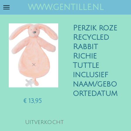
www.gentille.nl
Ga
direct
naar
Perzik roze
de
hoofdinhoud
Recycled
Rabbit
Richie
Tuttle
inclusief
naam/gebo
ortedatum
€ 13,95
Uitverkocht