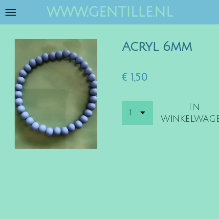
www.gentille.nl
Ga
direct
naar
Acryl 6mm
de
hoofdinhoud
€ 1,50
In
winkelwag