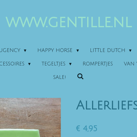
www.gentille.nl
AUGENCY
HAPPY HORSE
LITTLE DUTCH
CESSOIRES
TEGELTJES
ROMPERTJES
VAN 
SALE!
Allerlief
€ 4,95