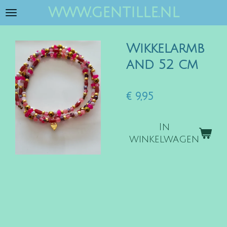
www.gentille.nl
Ga
direct
naar
Wikkelarmb
de
hoofdinhoud
and 52 cm
€ 9,95
In
winkelwagen