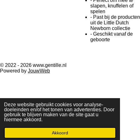
- Perfect om mee te
slapen, knuffelen of
spelen
- Past bij de producten
uit de Little Dutch
Newborn collectie
- Geschikt vanaf de
geboorte
© 2022 - 2026 www.gentille.nl
Powered by
JouwWeb
Deze website gebruikt cookies voor analyse-
doeleinden en/of het tonen van advertenties. Door
gebruik te blijven maken van de site gaat u
hiermee akkoord.
Akkoord