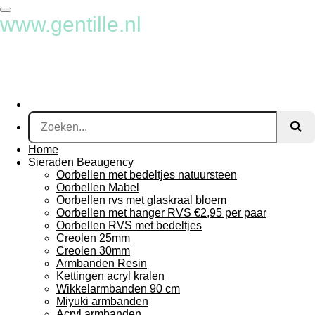
Ga
www.gentille.nl
direct
naar
de
hoofdinhoud
Home
Sieraden Beaugency
Oorbellen met bedeltjes natuursteen
Oorbellen Mabel
Oorbellen rvs met glaskraal bloem
Oorbellen met hanger RVS €2,95 per paar
Oorbellen RVS met bedeltjes
Creolen 25mm
Creolen 30mm
Armbanden Resin
Kettingen acryl kralen
Wikkelarmbanden 90 cm
Miyuki armbanden
Acryl armbanden