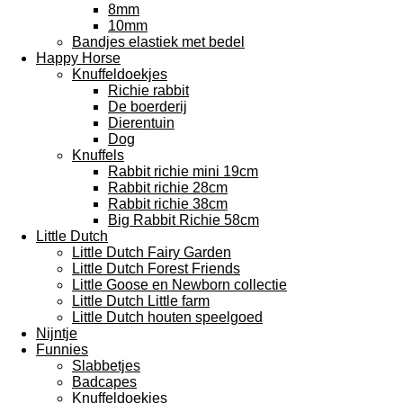
8mm
10mm
Bandjes elastiek met bedel
Happy Horse
Knuffeldoekjes
Richie rabbit
De boerderij
Dierentuin
Dog
Knuffels
Rabbit richie mini 19cm
Rabbit richie 28cm
Rabbit richie 38cm
Big Rabbit Richie 58cm
Little Dutch
Little Dutch Fairy Garden
Little Dutch Forest Friends
Little Goose en Newborn collectie
Little Dutch Little farm
Little Dutch houten speelgoed
Nijntje
Funnies
Slabbetjes
Badcapes
Knuffeldoekjes