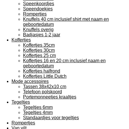
Speenkoordjes
Speendoekjes
Rompertjes
Knuffels 40 cm inclusief shirt met naam en
geboortedatum
Knuffels overig
Badjasjes 1-2 jaar
Koffertjes
Koffertjes 35cm
Koffertjes 30cm
Koffertjes 25 cm
Koffertjes 16 en 20 cm inclusief naam en
geboortedatum
Koffertjes halfrond
Koffertjes Little Dutch
Mode accessoires
Tassen 38x42x10 cm
Telefoon polskoord
Portemonneetjes kraaltjes
Tegeltjes
Tegeltjes 6mm
Tegeltjes 4mm
Standaardjes voor tegeltjes
Rompertjes
Van vilt