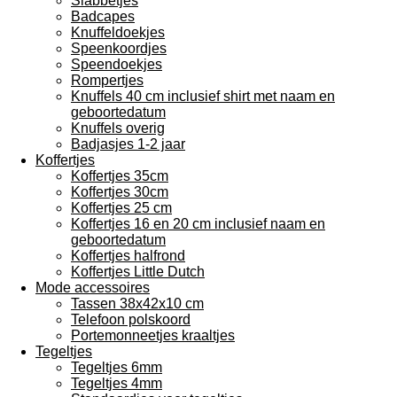
Slabbetjes
Badcapes
Knuffeldoekjes
Speenkoordjes
Speendoekjes
Rompertjes
Knuffels 40 cm inclusief shirt met naam en
geboortedatum
Knuffels overig
Badjasjes 1-2 jaar
Koffertjes
Koffertjes 35cm
Koffertjes 30cm
Koffertjes 25 cm
Koffertjes 16 en 20 cm inclusief naam en
geboortedatum
Koffertjes halfrond
Koffertjes Little Dutch
Mode accessoires
Tassen 38x42x10 cm
Telefoon polskoord
Portemonneetjes kraaltjes
Tegeltjes
Tegeltjes 6mm
Tegeltjes 4mm