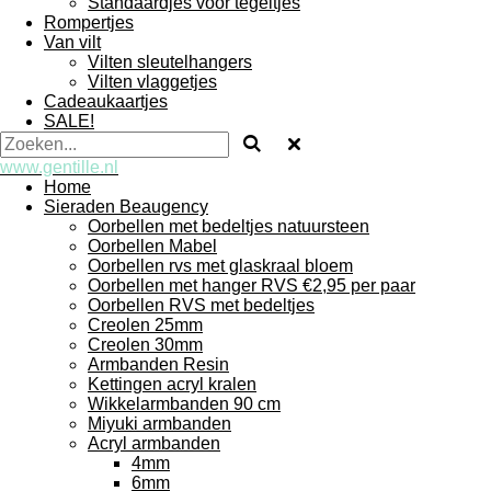
Standaardjes voor tegeltjes
Rompertjes
Van vilt
Vilten sleutelhangers
Vilten vlaggetjes
Cadeaukaartjes
SALE!
www.gentille.nl
Home
Sieraden Beaugency
Oorbellen met bedeltjes natuursteen
Oorbellen Mabel
Oorbellen rvs met glaskraal bloem
Oorbellen met hanger RVS €2,95 per paar
Oorbellen RVS met bedeltjes
Creolen 25mm
Creolen 30mm
Armbanden Resin
Kettingen acryl kralen
Wikkelarmbanden 90 cm
Miyuki armbanden
Acryl armbanden
4mm
6mm