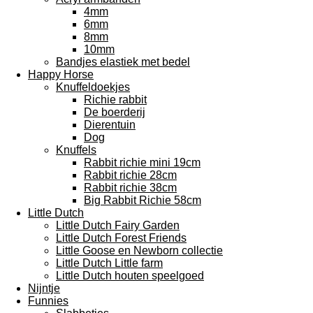
4mm
6mm
8mm
10mm
Bandjes elastiek met bedel
Happy Horse
Knuffeldoekjes
Richie rabbit
De boerderij
Dierentuin
Dog
Knuffels
Rabbit richie mini 19cm
Rabbit richie 28cm
Rabbit richie 38cm
Big Rabbit Richie 58cm
Little Dutch
Little Dutch Fairy Garden
Little Dutch Forest Friends
Little Goose en Newborn collectie
Little Dutch Little farm
Little Dutch houten speelgoed
Nijntje
Funnies