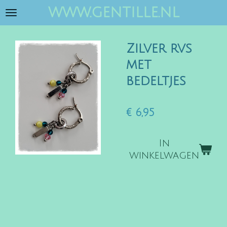
www.gentille.nl
Ga
direct
naar
Zilver rvs
de
hoofdinhoud
met
bedeltjes
€ 6,95
In
winkelwagen