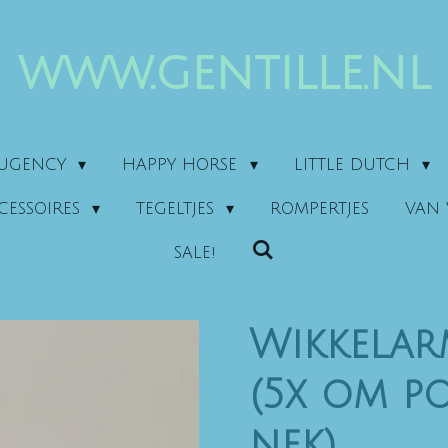
www.gentille.nl
AUGENCY
HAPPY HORSE
LITTLE DUTCH
CESSOIRES
TEGELTJES
ROMPERTJES
VAN 
SALE!
Wikkela
(5x om p
nek)