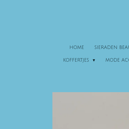
Ga
direct
naar
de
hoofdinhoud
HOME
SIERADEN BE
KOFFERTJES
MODE AC