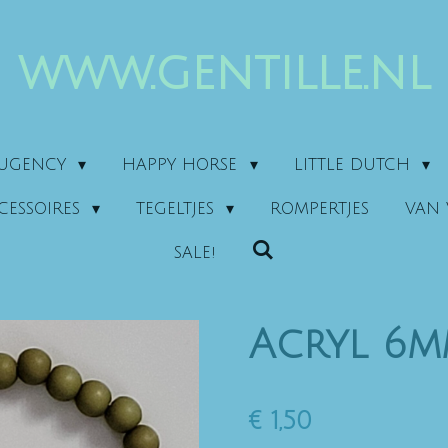
www.gentille.nl
AUGENCY
HAPPY HORSE
LITTLE DUTCH
CESSOIRES
TEGELTJES
ROMPERTJES
VAN 
SALE!
Acryl 6
€ 1,50