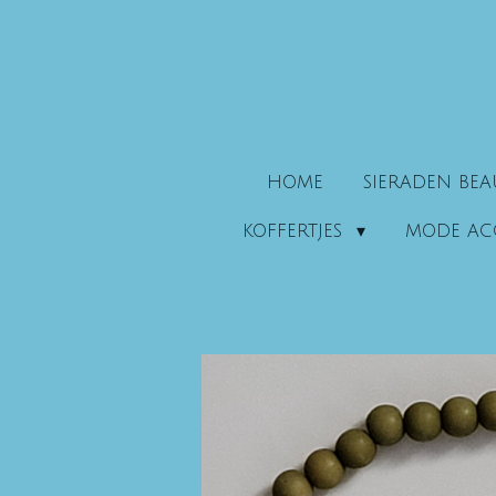
Ga
direct
naar
de
hoofdinhoud
HOME
SIERADEN BE
KOFFERTJES
MODE AC