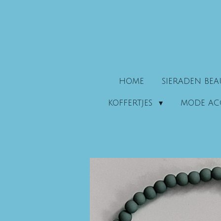
Ga
direct
naar
de
hoofdinhoud
HOME
SIERADEN BE
KOFFERTJES
MODE AC