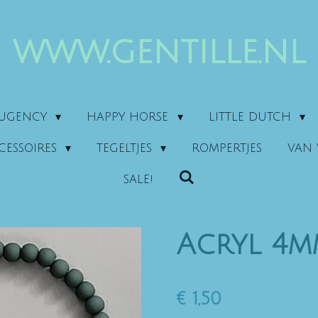
www.gentille.nl
AUGENCY
HAPPY HORSE
LITTLE DUTCH
CESSOIRES
TEGELTJES
ROMPERTJES
VAN 
SALE!
Acryl 4
€ 1,50