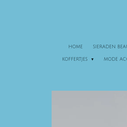
Ga
direct
naar
de
hoofdinhoud
HOME
SIERADEN BE
KOFFERTJES
MODE AC