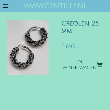
www.gentille.nl
Ga
direct
naar
Creolen 25
de
hoofdinhoud
mm
€ 6,95
In
winkelwagen