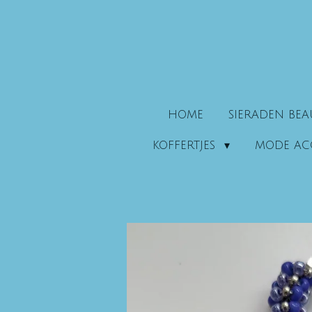
Ga
direct
naar
de
hoofdinhoud
HOME
SIERADEN BE
KOFFERTJES
MODE AC