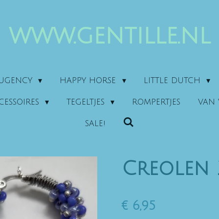
www.gentille.nl
AUGENCY
HAPPY HORSE
LITTLE DUTCH
CESSOIRES
TEGELTJES
ROMPERTJES
VAN 
SALE!
Creolen
€ 6,95