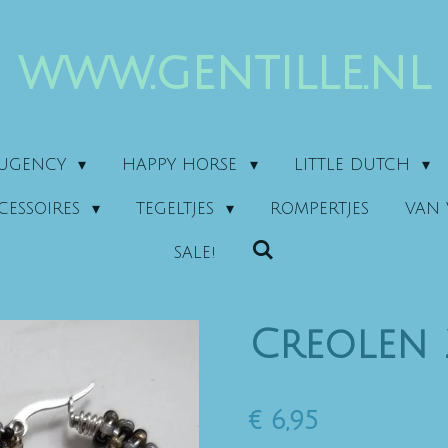
www.gentille.nl
AUGENCY
HAPPY HORSE
LITTLE DUTCH
CESSOIRES
TEGELTJES
ROMPERTJES
VAN 
SALE!
Creolen
€ 6,95