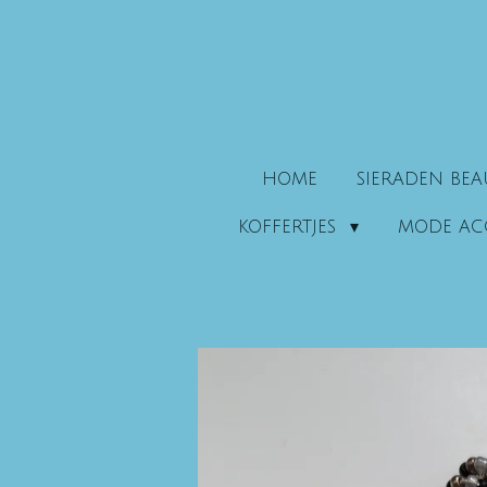
Ga
direct
naar
de
hoofdinhoud
HOME
SIERADEN BE
KOFFERTJES
MODE AC