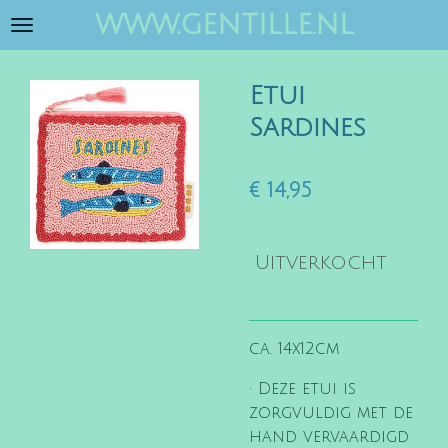
www.gentille.nl
Ga
direct
naar
Etui
de
hoofdinhoud
Sardines
€ 14,95
Uitverkocht
ca. 14x12cm
• Deze etui is
zorgvuldig met de
hand vervaardigd