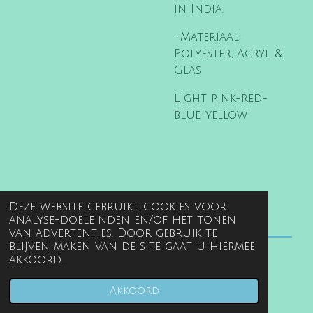
in India.
• Materiaal:
Polyester, Acryl &
Glas
Light pink-red-
blue-yellow
Deze website gebruikt cookies voor
analyse-doeleinden en/of het tonen
van advertenties. Door gebruik te
blijven maken van de site gaat u hiermee
akkoord.
© 2022 - 2026 www.gentille.nl
Powered by
JouwWeb
Akkoord