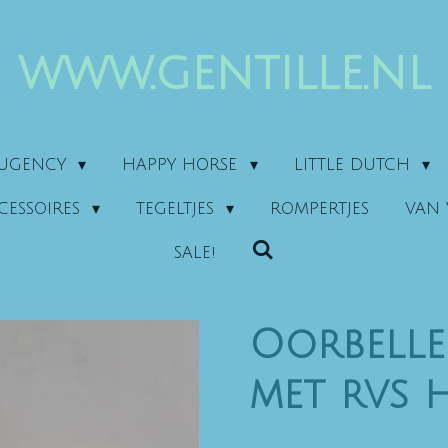
www.gentille.nl
AUGENCY
HAPPY HORSE
LITTLE DUTCH
CESSOIRES
TEGELTJES
ROMPERTJES
VAN 
SALE!
Oorbell
met rvs 