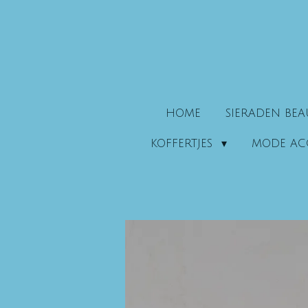
Ga
direct
naar
de
hoofdinhoud
HOME
SIERADEN BE
KOFFERTJES
MODE AC