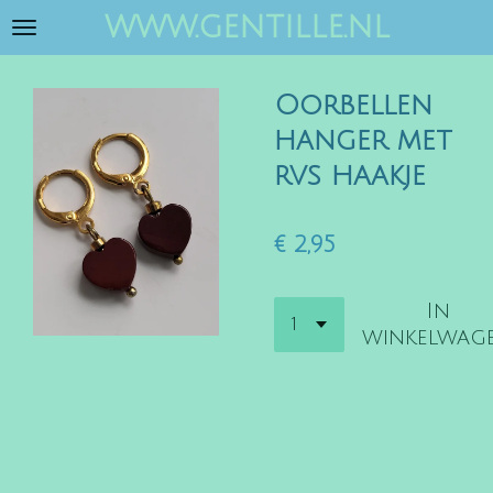
www.gentille.nl
Ga
direct
naar
Oorbellen
de
hoofdinhoud
hanger met
rvs haakje
€ 2,95
In
winkelwag