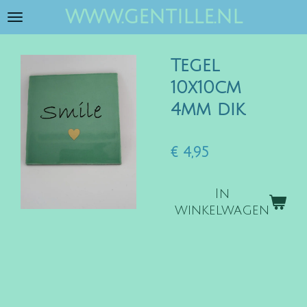
www.gentille.nl
Ga
direct
naar
Tegel
de
hoofdinhoud
10x10cm
4mm dik
€ 4,95
In
winkelwagen