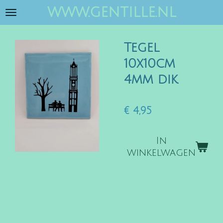
www.gentille.nl
Ga
direct
naar
Tegel
de
hoofdinhoud
10x10cm
4mm dik
€ 4,95
In
winkelwagen