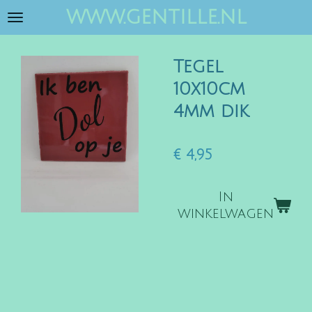
www.gentille.nl
Ga
direct
naar
Tegel
de
hoofdinhoud
10x10cm
4mm dik
€ 4,95
In
winkelwagen