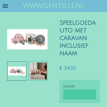
www.gentille.nl
Ga
direct
naar
Speelgoeda
de
hoofdinhoud
uto met
caravan
inclusief
naam
€ 34,95
Naam