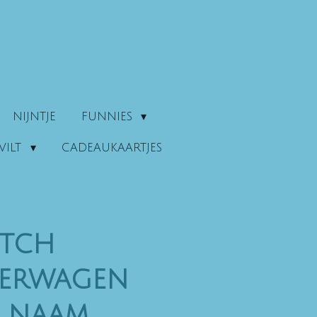
NIJNTJE
FUNNIES
VILT
CADEAUKAARTJES
utch
erwagen
f naam