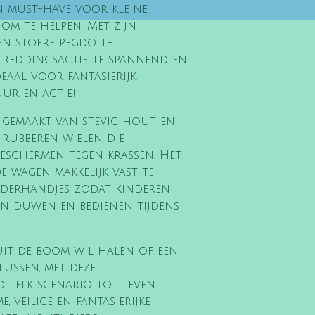
n must-have voor kleine
om te helpen. Met zijn
en stoere pegdoll-
 reddingsactie te spannend en
eaal voor fantasierijk
ur en actie!
 gemaakt van stevig hout en
e rubberen wielen die
 beschermen tegen krassen. Het
 wagen makkelijk vast te
nderhandjes, zodat kinderen
n duwen en bedienen tijdens
uit de boom wil halen of een
lussen, met deze
 elk scenario tot leven
 veilige en fantasierijke