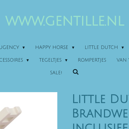
www.gentille.nl
AUGENCY
HAPPY HORSE
LITTLE DUTCH
CESSOIRES
TEGELTJES
ROMPERTJES
VAN 
SALE!
Little D
Brandwe
inclusie