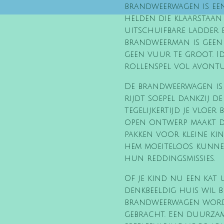
brandweerwagen is ee
helden die klaarstaan 
uitschuifbare ladder 
brandweerman is geen
geen vuur te groot. Id
rollenspel vol avontu
De brandweerwagen is
rijdt soepel dankzij d
tegelijkertijd je vloer
open ontwerp maakt de
pakken voor kleine ki
hem moeiteloos kunne
hun reddingsmissies.
Of je kind nu een kat 
denkbeeldig huis wil b
brandweerwagen wordt
gebracht. Een duurzame,