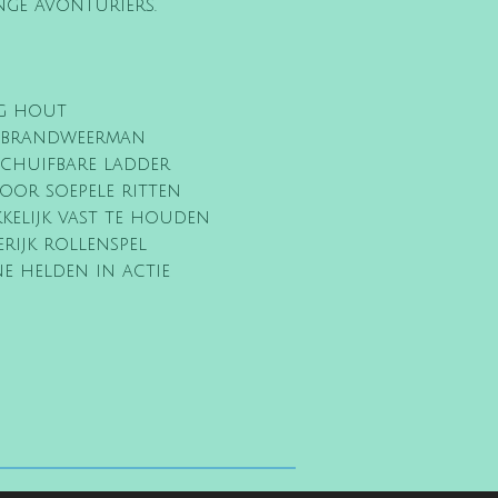
nge avonturiers.
ig hout
l-brandweerman
schuifbare ladder
oor soepele ritten
kelijk vast te houden
erijk rollenspel
ne helden in actie