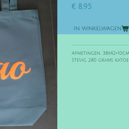
€ 8,95
In winkelwagen
Afmetingen: 38x42+10c
Stevig 280 grams kato