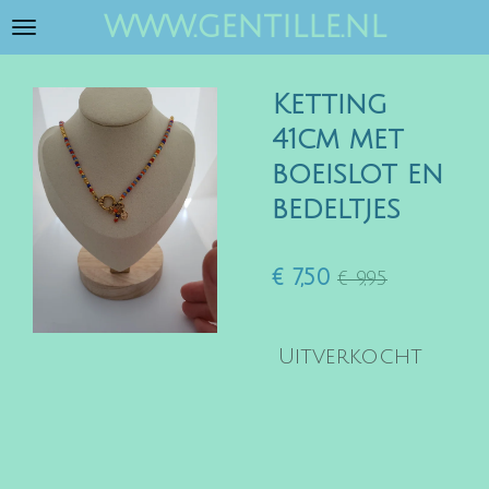
www.gentille.nl
Ga
direct
naar
Ketting
de
hoofdinhoud
41cm met
boeislot en
bedeltjes
€ 7,50
€ 9,95
Uitverkocht