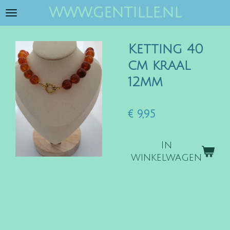
www.gentille.nl
Ga
direct
naar
Ketting 40
de
hoofdinhoud
cm kraal
12mm
€ 9,95
In
winkelwagen