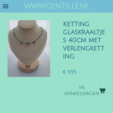
www.gentille.nl
Ga
direct
naar
Ketting
de
hoofdinhoud
glaskraaltje
s 40cm met
verlengkett
ing
€ 9,95
In
winkelwagen