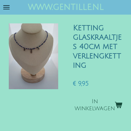
www.gentille.nl
Ga
direct
naar
Ketting
de
hoofdinhoud
glaskraaltje
s 40cm met
verlengkett
ing
€ 9,95
In
winkelwagen