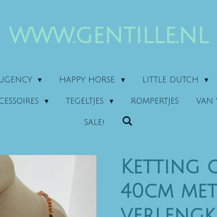
www.gentille.nl
AUGENCY
HAPPY HORSE
LITTLE DUTCH
CESSOIRES
TEGELTJES
ROMPERTJES
VAN 
SALE!
Ketting g
40cm me
verlengk