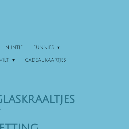
NIJNTJE
FUNNIES
VILT
CADEAUKAARTJES
laskraaltjes
t
etting