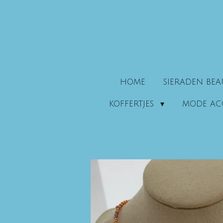
Ga
direct
naar
de
hoofdinhoud
HOME
SIERADEN BE
KOFFERTJES
MODE AC