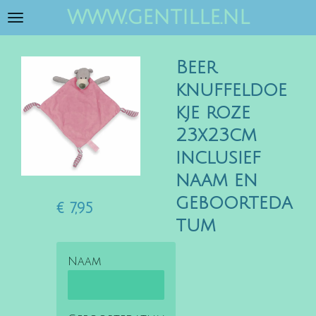
www.gentille.nl
Ga
direct
naar
Beer
de
hoofdinhoud
knuffeldoe
kje roze
23x23cm
inclusief
naam en
geboorteda
€ 7,95
tum
Naam