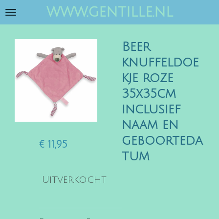
www.gentille.nl
Ga
direct
naar
Beer
de
hoofdinhoud
knuffeldoe
kje roze
35x35cm
inclusief
naam en
geboorteda
€ 11,95
tum
Uitverkocht