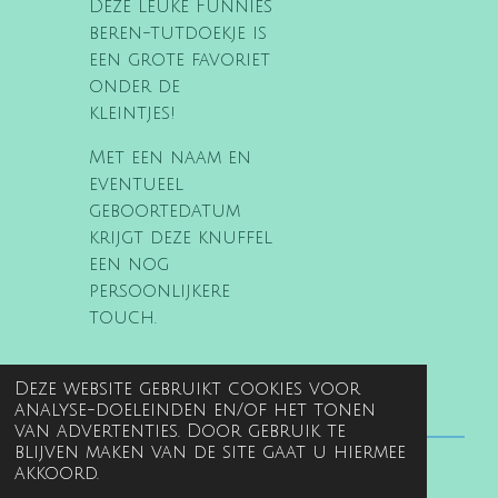
Deze leuke Funnies
beren-tutdoekje is
een grote favoriet
onder de
kleintjes!
M
et een naam en
eventueel
geboortedatum
krijgt deze knuffel
een nog
persoonlijkere
touch.
Deze website gebruikt cookies voor
analyse-doeleinden en/of het tonen
van advertenties. Door gebruik te
blijven maken van de site gaat u hiermee
akkoord.
© 2022 - 2026 www.gentille.nl