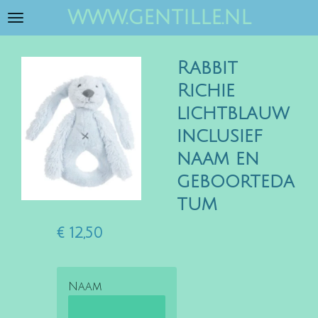
www.gentille.nl
Ga
direct
naar
Rabbit
de
hoofdinhoud
Richie
lichtblauw
inclusief
naam en
geboorteda
tum
€ 12,50
Naam