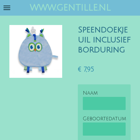
www.gentille.nl
Ga
direct
naar
Speendoekje
de
hoofdinhoud
uil inclusief
borduring
€ 7,95
Naam
Geboortedatum