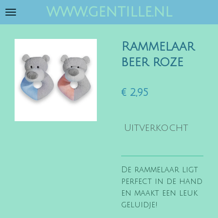
www.gentille.nl
Ga
direct
naar
Rammelaar
de
hoofdinhoud
beer roze
€ 2,95
Uitverkocht
De rammelaar ligt
perfect in de hand
en maakt een leuk
geluidje!