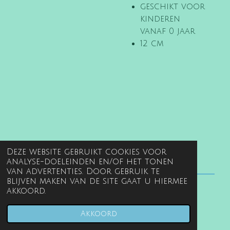
geschikt voor
kinderen
vanaf 0 jaar
12 cm
Deze website gebruikt cookies voor
analyse-doeleinden en/of het tonen
van advertenties. Door gebruik te
blijven maken van de site gaat u hiermee
akkoord.
© 2022 - 2026 www.gentille.nl
Powered by
JouwWeb
Akkoord