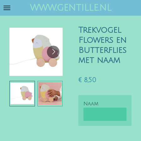
www.gentille.nl
Ga
direct
naar
Trekvogel
de
hoofdinhoud
Flowers en
Butterflies
met naam
€ 8,50
Naam