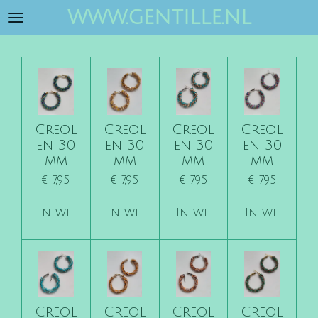
www.gentille.nl
Ga
direct
naar
de
hoofdinhoud
Creol
Creol
Creol
Creol
en 30
en 30
en 30
en 30
mm
mm
mm
mm
€ 7,95
€ 7,95
€ 7,95
€ 7,95
In winkelwagen
In winkelwagen
In winkelwagen
In winkelw
Creol
Creol
Creol
Creol